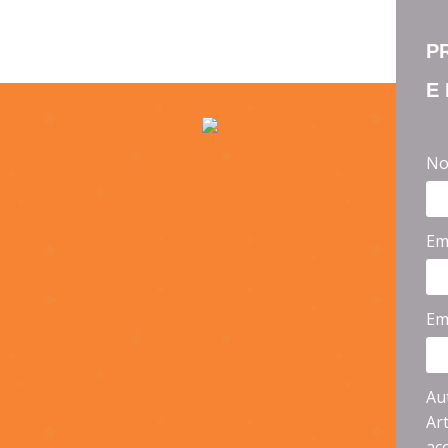
P
E
No
Em
Em
Au
Ar
ac